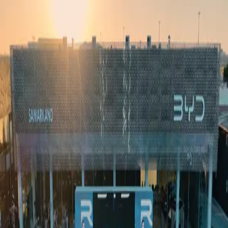
Ўзбекистон
Жаҳон
Иқтисодиёт
Жамият
Спорт
Технология
Ўзбекча
Таълим
Молия
Авто
Соғлом ҳаёт
Кўчмас мулк
Аёллар дунёси
Туризм
Бизнес
Ўзбекча
Реклама