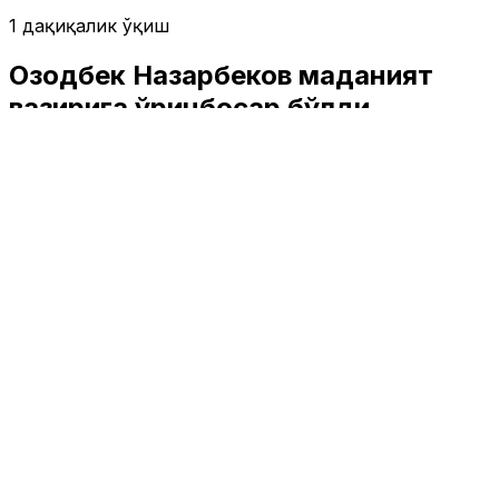
1 дақиқалик ўқиш
Озодбек Назарбеков маданият
вазирига ўринбосар бўлди
Жамият
|
02:00 / 10.08.2017