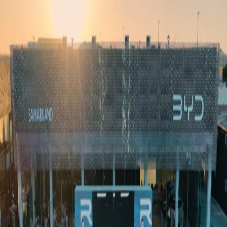
Ўзбекистон
Жаҳон
Иқтисодиёт
Жамият
Спорт
Технология
Ўзбекча
Таълим
Молия
Авто
Соғлом ҳаёт
Кўчмас мулк
Аёллар дунёси
Туризм
Бизнес
Ўзбекча
Реклама