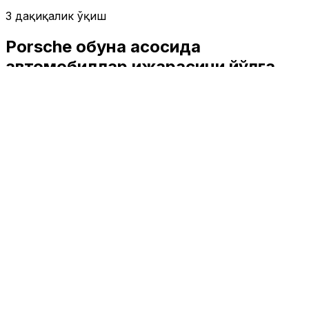
3 дақиқалик ўқиш
Porsche обуна асосида
автомобиллар ижарасини йўлга
қўяди
Технология
|
02:44 / 12.10.2017