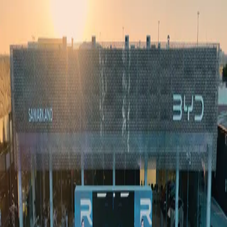
Ўзбекистон
Жаҳон
Иқтисодиёт
Жамият
Спорт
Технология
Ўзбекча
Таълим
Молия
Авто
Соғлом ҳаёт
Кўчмас мулк
Аёллар дунёси
Туризм
Бизнес
Ўзбекча
Реклама