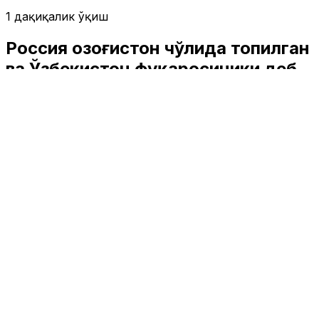
1 дақиқалик ўқиш
Россия Қозоғистон чўлида топилган
ва Ўзбекистон фуқаросиники деб
тахмин қилинаётган скелетни
ўрганмоқда
Жаҳон
|
01:52 / 21.05.2019