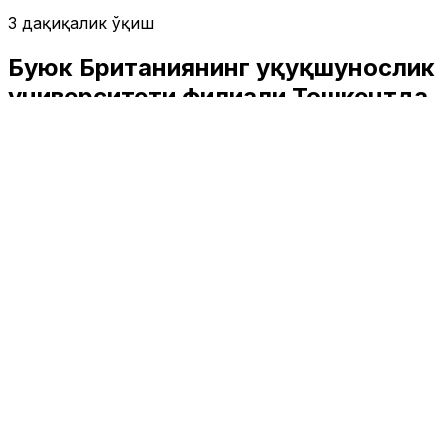
3 дақиқалик ўқиш
Буюк Британиянинг ҳуқуқшунослик
университети филиали Тошкентда
очилиши мумкин
Ўзбекистон
|
02:49 / 29.06.2019