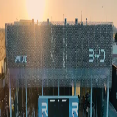
Ўзбекистон
Жаҳон
Иқтисодиёт
Жамият
Спорт
Технология
Ўзбекча
Таълим
Молия
Авто
Соғлом ҳаёт
Кўчмас мулк
Аёллар дунёси
Туризм
Бизнес
Ўзбекча
Реклама