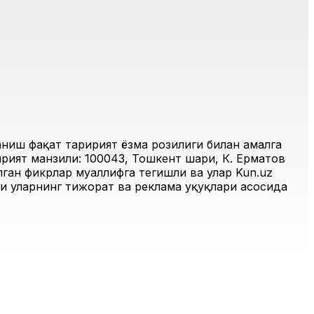
иш фақат таҳририят ёзма розилиги билан амалга
рият манзили: 100043, Тошкент шаҳри, К. Ерматов
ган фикрлар муаллифга тегишли ва улар Kun.uz
и уларнинг тижорат ва реклама ҳуқуқлари асосида