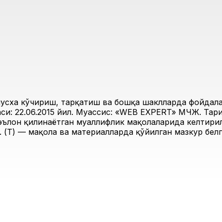
усха кўчириш, тарқатиш ва бошқа шаклларда фойдалан
и: 22.06.2015 йил. Муассис: «WEB EXPERT» МЧЖ. Таҳри
 эълон қилинаётган муаллифлик мақолаларида келтирил
 (Т) — мақола ва материалларда қўйилган мазкур белг