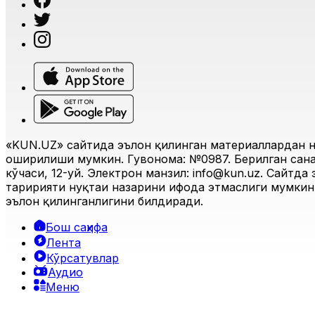
«KUN.UZ» сайтида эълон қилинган материаллардан н
оширилиши мумкин. Гувоҳнома: №0987. Берилган санас
кўчаси, 12-уй. Электрон манзил:
info@kun.uz
. Сайтда
таҳририяти нуқтаи назарини ифода этмаслиги мумкин.
эълон қилинганлигини билдиради.
Бош саҳифа
Лента
Кўрсатувлар
Аудио
Меню