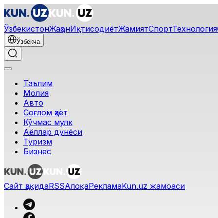
Ўзбекистон
Жаҳон
Иқтисодиёт
Жамият
Спорт
Технология
Ўзбекча
Таълим
Молия
Авто
Соғлом ҳаёт
Кўчмас мулк
Аёллар дунёси
Туризм
Бизнес
Сайт ҳақида
RSS
Алоқа
Реклама
Kun.uz жамоаси