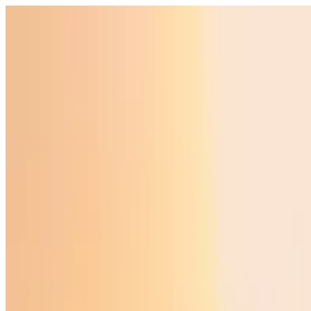
Ўзбекистон
Жаҳон
Иқтисодиёт
Жамият
Спорт
Технология
Ўзбекча
Таълим
Молия
Авто
Соғлом ҳаёт
Кўчмас мулк
Аёллар дунёси
Туризм
Бизнес
Ўзбекча
Реклама