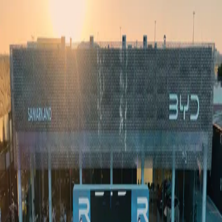
Ўзбекистон
Жаҳон
Иқтисодиёт
Жамият
Спорт
Технология
Ўзбекча
Таълим
Молия
Авто
Соғлом ҳаёт
Кўчмас мулк
Аёллар дунёси
Туризм
Бизнес
Ўзбекча
Реклама