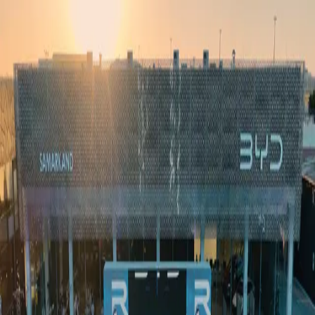
Ўзбекистон
Жаҳон
Иқтисодиёт
Жамият
Спорт
Технология
Ўзбекча
Таълим
Молия
Авто
Соғлом ҳаёт
Кўчмас мулк
Аёллар дунёси
Туризм
Бизнес
Ўзбекча
Реклама