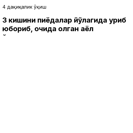
4 дақиқалик ўқиш
3 кишини пиёдалар йўлагида уриб
юбориб, очиқда қолган аёл
қўшмачилик устида ушланди
Жамият
|
00:43 / 19.05.2026