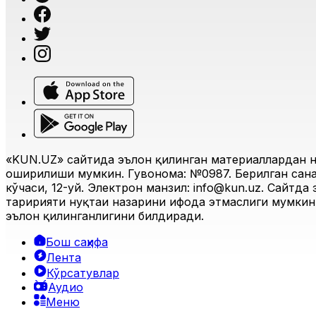
«KUN.UZ» сайтида эълон қилинган материаллардан н
оширилиши мумкин. Гувоҳнома: №0987. Берилган санас
кўчаси, 12-уй. Электрон манзил:
info@kun.uz
. Сайтда
таҳририяти нуқтаи назарини ифода этмаслиги мумкин.
эълон қилинганлигини билдиради.
Бош саҳифа
Лента
Кўрсатувлар
Аудио
Меню