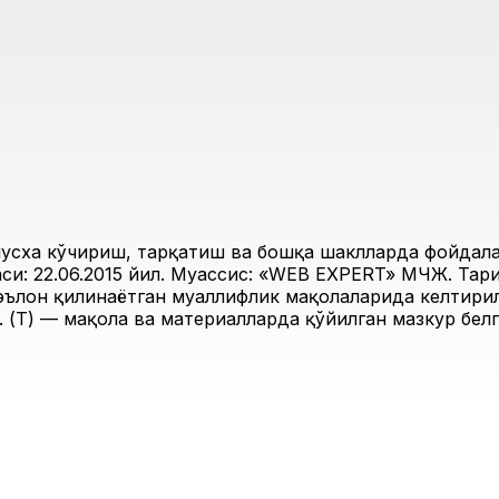
усха кўчириш, тарқатиш ва бошқа шаклларда фойдалан
и: 22.06.2015 йил. Муассис: «WEB EXPERT» МЧЖ. Таҳри
 эълон қилинаётган муаллифлик мақолаларида келтирил
 (Т) — мақола ва материалларда қўйилган мазкур белг