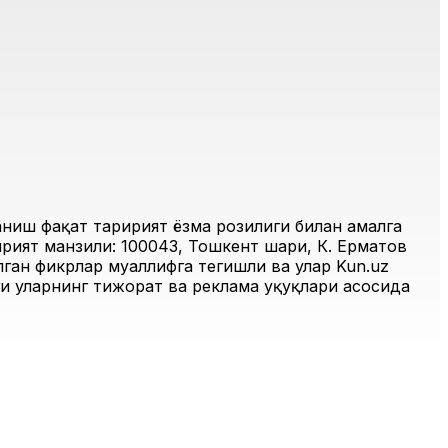
иш фақат таҳририят ёзма розилиги билан амалга
рият манзили: 100043, Тошкент шаҳри, К. Ерматов
ган фикрлар муаллифга тегишли ва улар Kun.uz
и уларнинг тижорат ва реклама ҳуқуқлари асосида