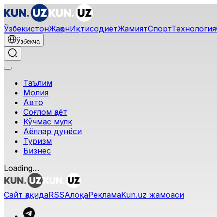
Ўзбекистон
Жаҳон
Иқтисодиёт
Жамият
Спорт
Технология
Ўзбекча
Таълим
Молия
Авто
Соғлом ҳаёт
Кўчмас мулк
Аёллар дунёси
Туризм
Бизнес
Loading…
Сайт ҳақида
RSS
Алоқа
Реклама
Kun.uz жамоаси