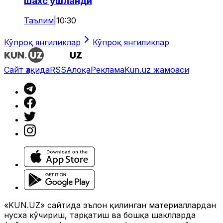
шахс ушланди
Таълим
|
10:30
Кўпроқ янгиликлар
Кўпроқ янгиликлар
Сайт ҳақида
RSS
Алоқа
Реклама
Kun.uz жамоаси
«KUN.UZ» сайтида эълон қилинган материаллардан
нусха кўчириш, тарқатиш ва бошқа шаклларда