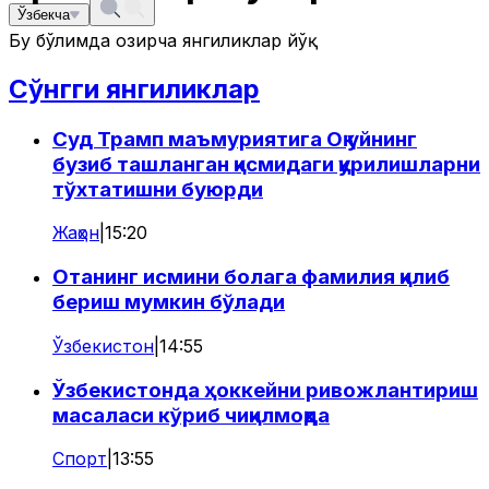
Ўзбекча
Бу бўлимда ҳозирча янгиликлар йўқ
Сўнгги янгиликлар
Суд Трамп маъмуриятига Оқ уйнинг
бузиб ташланган қисмидаги қурилишларни
тўхтатишни буюрди
Жаҳон
|
15:20
Отанинг исмини болага фамилия қилиб
бериш мумкин бўлади
Ўзбекистон
|
14:55
Ўзбекистонда ҳоккейни ривожлантириш
масаласи кўриб чиқилмоқда
Спорт
|
13:55