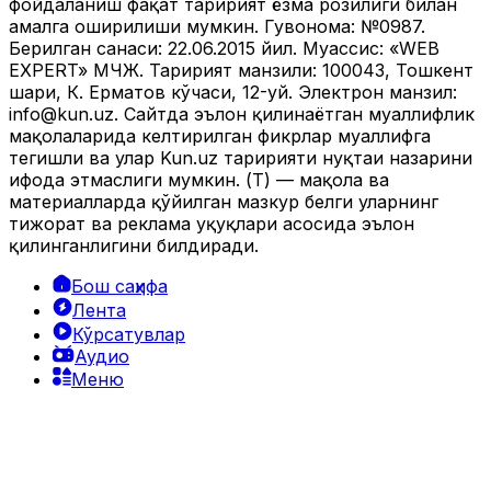
фойдаланиш фақат таҳририят ёзма розилиги билан
амалга оширилиши мумкин. Гувоҳнома: №0987.
Берилган санаси: 22.06.2015 йил. Муассис: «WEB
EXPERT» МЧЖ. Таҳририят манзили: 100043, Тошкент
шаҳри, К. Ерматов кўчаси, 12-уй. Электрон манзил:
info@kun.uz
. Сайтда эълон қилинаётган муаллифлик
мақолаларида келтирилган фикрлар муаллифга
тегишли ва улар Kun.uz таҳририяти нуқтаи назарини
ифода этмаслиги мумкин. (Т) — мақола ва
материалларда қўйилган мазкур белги уларнинг
тижорат ва реклама ҳуқуқлари асосида эълон
қилинганлигини билдиради.
Бош саҳифа
Лента
Кўрсатувлар
Аудио
Меню