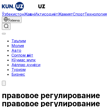
Ўзбекистон
Жаҳон
Иқтисодиёт
Жамият
Спорт
Технология
Ўзбекча
Таълим
Молия
Авто
Соғлом ҳаёт
Кўчмас мулк
Аёллар дунёси
Туризм
Бизнес
правовое регулирование
правовое регулирование