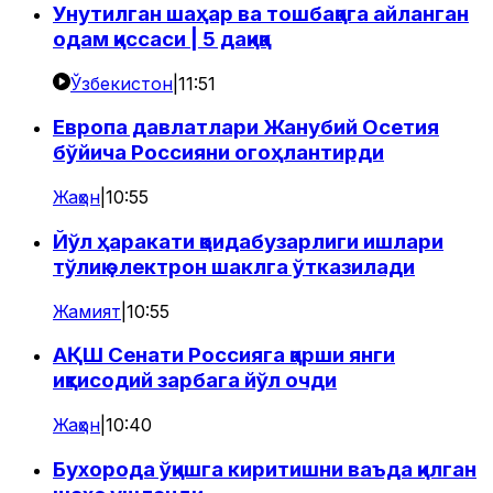
Унутилган шаҳар ва тошбақага айланган
одам қиссаси | 5 дақиқа
Ўзбекистон
|
11:51
Европа давлатлари Жанубий Осетия
бўйича Россияни огоҳлантирди
Жаҳон
|
10:55
Йўл ҳаракати қоидабузарлиги ишлари
тўлиқ электрон шаклга ўтказилади
Жамият
|
10:55
АҚШ Сенати Россияга қарши янги
иқтисодий зарбага йўл очди
Жаҳон
|
10:40
Бухорода ўқишга киритишни ваъда қилган