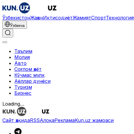
Ўзбекистон
Жаҳон
Иқтисодиёт
Жамият
Спорт
Технология
Ўзбекча
Таълим
Молия
Авто
Соғлом ҳаёт
Кўчмас мулк
Аёллар дунёси
Туризм
Бизнес
Loading…
Сайт ҳақида
RSS
Алоқа
Реклама
Kun.uz жамоаси