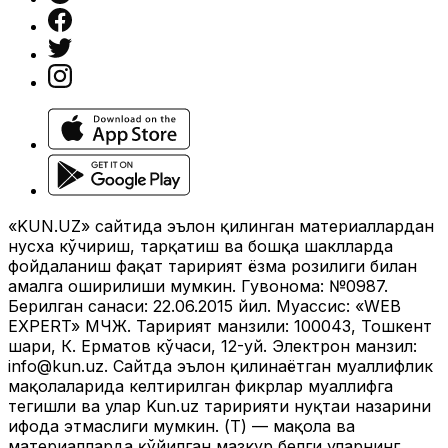
«KUN.UZ» сайтида эълон қилинган материаллардан
нусха кўчириш, тарқатиш ва бошқа шаклларда
фойдаланиш фақат таҳририят ёзма розилиги билан
амалга оширилиши мумкин. Гувоҳнома: №0987.
Берилган санаси: 22.06.2015 йил. Муассис: «WEB
EXPERT» МЧЖ. Таҳририят манзили: 100043, Тошкент
шаҳри, К. Ерматов кўчаси, 12-уй. Электрон манзил:
info@kun.uz
. Сайтда эълон қилинаётган муаллифлик
мақолаларида келтирилган фикрлар муаллифга
тегишли ва улар Kun.uz таҳририяти нуқтаи назарини
ифода этмаслиги мумкин. (Т) — мақола ва
материалларда қўйилган мазкур белги уларнинг