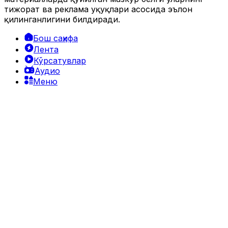
тижорат ва реклама ҳуқуқлари асосида эълон
қилинганлигини билдиради.
Бош саҳифа
Лента
Кўрсатувлар
Аудио
Меню