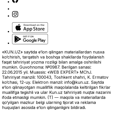
«KUN.UZ» saytida e‘lon qilingan materiallardan nusxa
ko‘chirish, tarqatish va boshqa shakllarda foydalanish
faqat tahririyat yozma roziligi bilan amalga oshirilishi
mumkin. Guvohnoma: №0987. Berilgan sanasi:
22.06.2015 yil. Muassis: «WEB EXPERT» MChJ.
Tahririyat manzili: 100043, Toshkent shahri, K. Ermatov
ko‘chasi, 12-uy. Elektron manzil:
info@kun.uz
. Saytda
e‘lon qilinayotgan mualliflik maqolalarida keltirilgan fikrlar
muallifga tegishli va ular Kun.uz tahririyati nuqtai nazarini
ifoda etmasligi mumkin. (T) — maqola va materiallarda
qo‘yilgan mazkur belgi ularning tijorat va reklama
huquqlari asosida e‘lon qilinganligini bildiradi.