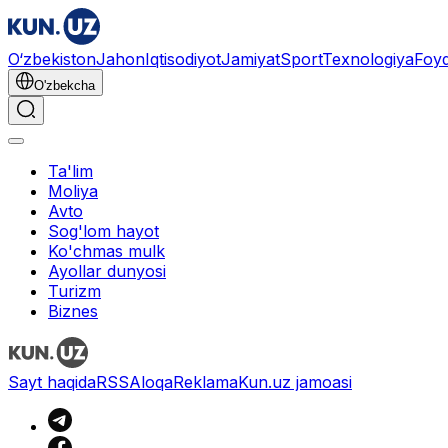
O‘zbekiston
Jahon
Iqtisodiyot
Jamiyat
Sport
Texnologiya
Foyd
O'zbekcha
Ta'lim
Moliya
Avto
Sog'lom hayot
Ko'chmas mulk
Ayollar dunyosi
Turizm
Biznes
Sayt haqida
RSS
Aloqa
Reklama
Kun.uz jamoasi