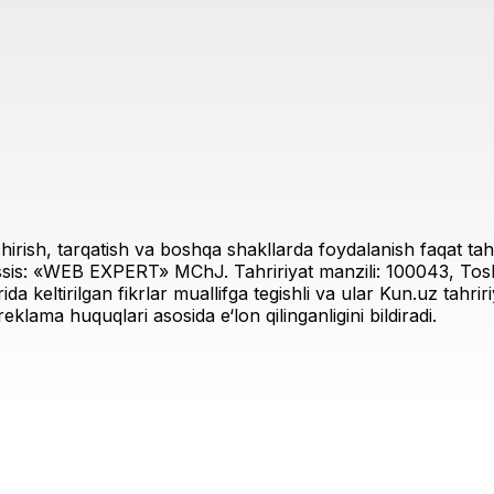
irish, tarqatish va boshqa shakllarda foydalanish faqat tahri
sis: «WEB EXPERT» MChJ. Tahririyat manzili: 100043, Toshk
rida keltirilgan fikrlar muallifga tegishli va ular Kun.uz tahr
eklama huquqlari asosida e‘lon qilinganligini bildiradi.