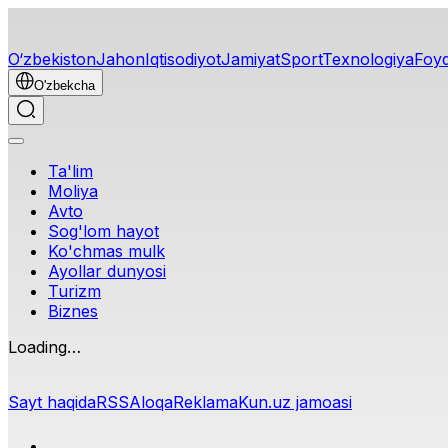
O‘zbekiston
Jahon
Iqtisodiyot
Jamiyat
Sport
Texnologiya
Foyd
O'zbekcha
Ta'lim
Moliya
Avto
Sog'lom hayot
Ko'chmas mulk
Ayollar dunyosi
Turizm
Biznes
Loading…
Sayt haqida
RSS
Aloqa
Reklama
Kun.uz jamoasi