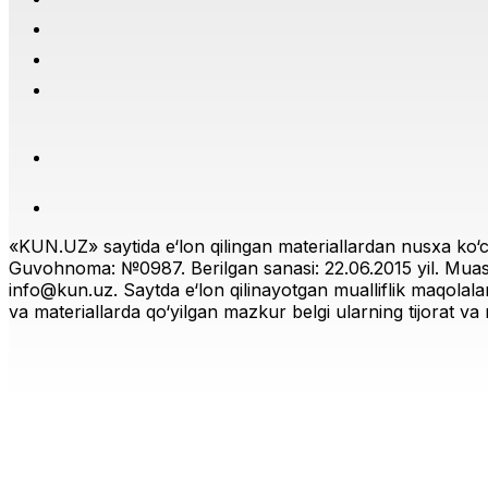
«KUN.UZ» saytida e‘lon qilingan materiallardan nusxa ko‘ch
Guvohnoma: №0987. Berilgan sanasi: 22.06.2015 yil. Muas
info@kun.uz
. Saytda e‘lon qilinayotgan mualliflik maqolala
va materiallarda qo‘yilgan mazkur belgi ularning tijorat va r