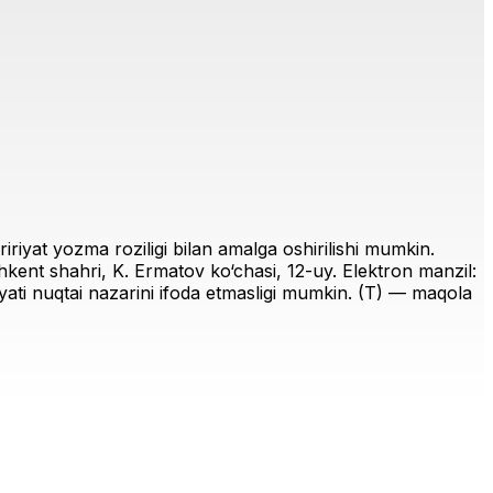
riyat yozma roziligi bilan amalga oshirilishi mumkin.
ent shahri, K. Ermatov ko‘chasi, 12-uy. Elektron manzil:
iriyati nuqtai nazarini ifoda etmasligi mumkin. (T) — maqola