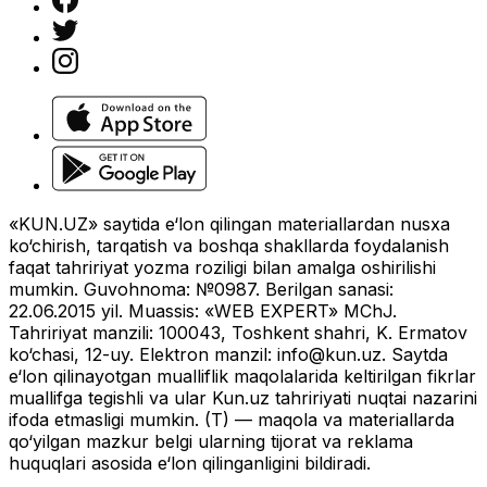
«KUN.UZ» saytida e‘lon qilingan materiallardan nusxa
ko‘chirish, tarqatish va boshqa shakllarda foydalanish
faqat tahririyat yozma roziligi bilan amalga oshirilishi
mumkin. Guvohnoma: №0987. Berilgan sanasi:
22.06.2015 yil. Muassis: «WEB EXPERT» MChJ.
Tahririyat manzili: 100043, Toshkent shahri, K. Ermatov
ko‘chasi, 12-uy. Elektron manzil:
info@kun.uz
. Saytda
e‘lon qilinayotgan mualliflik maqolalarida keltirilgan fikrlar
muallifga tegishli va ular Kun.uz tahririyati nuqtai nazarini
ifoda etmasligi mumkin. (T) — maqola va materiallarda
qo‘yilgan mazkur belgi ularning tijorat va reklama
huquqlari asosida e‘lon qilinganligini bildiradi.