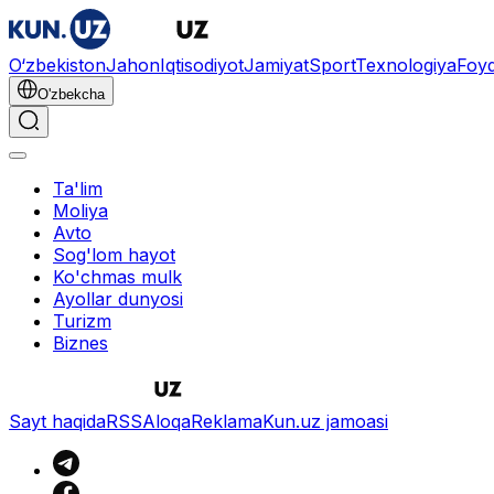
O‘zbekiston
Jahon
Iqtisodiyot
Jamiyat
Sport
Texnologiya
Foyd
O'zbekcha
Ta'lim
Moliya
Avto
Sog'lom hayot
Ko'chmas mulk
Ayollar dunyosi
Turizm
Biznes
Sayt haqida
RSS
Aloqa
Reklama
Kun.uz jamoasi