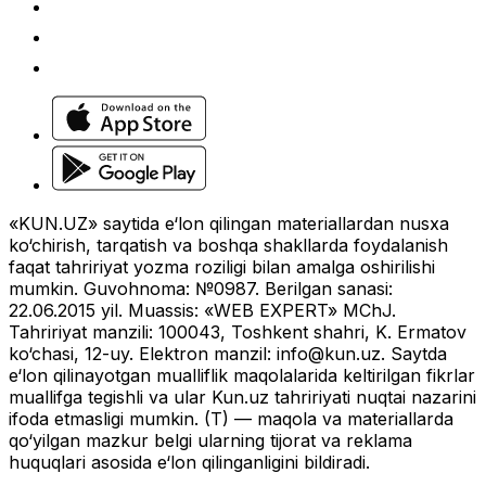
«KUN.UZ» saytida e‘lon qilingan materiallardan nusxa
ko‘chirish, tarqatish va boshqa shakllarda foydalanish
faqat tahririyat yozma roziligi bilan amalga oshirilishi
mumkin. Guvohnoma: №0987. Berilgan sanasi:
22.06.2015 yil. Muassis: «WEB EXPERT» MChJ.
Tahririyat manzili: 100043, Toshkent shahri, K. Ermatov
ko‘chasi, 12-uy. Elektron manzil:
info@kun.uz
. Saytda
e‘lon qilinayotgan mualliflik maqolalarida keltirilgan fikrlar
muallifga tegishli va ular Kun.uz tahririyati nuqtai nazarini
ifoda etmasligi mumkin. (T) — maqola va materiallarda
qo‘yilgan mazkur belgi ularning tijorat va reklama
huquqlari asosida e‘lon qilinganligini bildiradi.