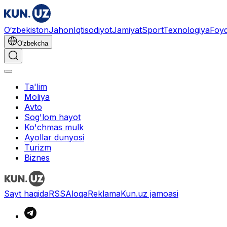
O‘zbekiston
Jahon
Iqtisodiyot
Jamiyat
Sport
Texnologiya
Foyd
O'zbekcha
Ta'lim
Moliya
Avto
Sog'lom hayot
Ko'chmas mulk
Ayollar dunyosi
Turizm
Biznes
Sayt haqida
RSS
Aloqa
Reklama
Kun.uz jamoasi