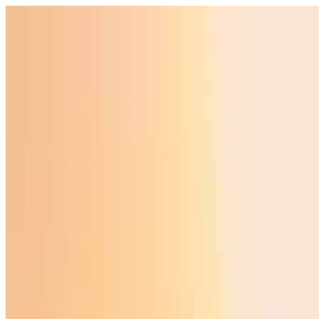
O‘zbekiston
Jahon
Iqtisodiyot
Jamiyat
Sport
Texnologiya
Foyd
O'zbekcha
Ta'lim
Moliya
Avto
Sog'lom hayot
Ko'chmas mulk
Ayollar dunyosi
Turizm
Biznes
O‘zbekcha
Reklama