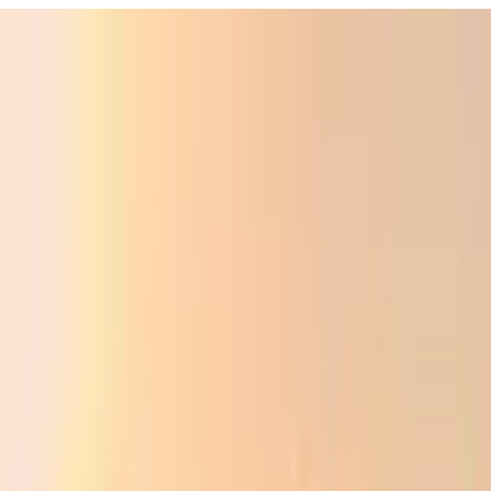
ali
Audio