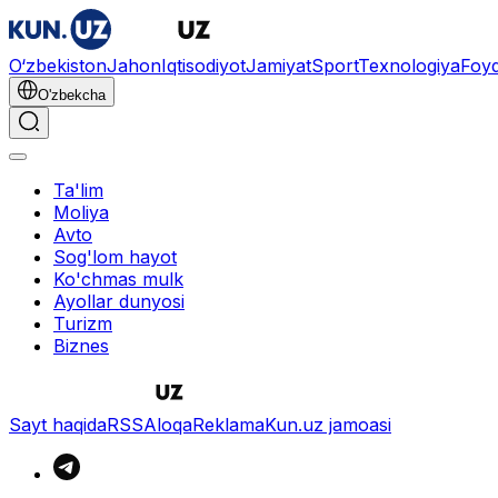
O‘zbekiston
Jahon
Iqtisodiyot
Jamiyat
Sport
Texnologiya
Foyd
O'zbekcha
Ta'lim
Moliya
Avto
Sog'lom hayot
Ko'chmas mulk
Ayollar dunyosi
Turizm
Biznes
Sayt haqida
RSS
Aloqa
Reklama
Kun.uz jamoasi