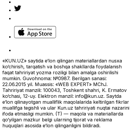
«KUN.UZ» saytida e‘lon qilingan materiallardan nusxa
ko‘chirish, tarqatish va boshqa shakllarda foydalanish
faqat tahririyat yozma roziligi bilan amalga oshirilishi
mumkin. Guvohnoma: №0987. Berilgan sanasi:
22.06.2015 yil. Muassis: «WEB EXPERT» MChJ.
Tahririyat manzili: 100043, Toshkent shahri, K. Ermatov
ko‘chasi, 12-uy. Elektron manzil:
info@kun.uz
. Saytda
e‘lon qilinayotgan mualliflik maqolalarida keltirilgan fikrlar
muallifga tegishli va ular Kun.uz tahririyati nuqtai nazarini
ifoda etmasligi mumkin. (T) — maqola va materiallarda
qo‘yilgan mazkur belgi ularning tijorat va reklama
huquqlari asosida e‘lon qilinganligini bildiradi.