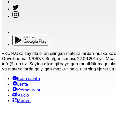
«KUN.UZ» saytida e‘lon qilingan materiallardan nusxa ko‘ch
Guvohnoma: №0987. Berilgan sanasi: 22.06.2015 yil. Muas
info@kun.uz
. Saytda e‘lon qilinayotgan mualliflik maqolala
va materiallarda qo‘yilgan mazkur belgi ularning tijorat va r
Bosh sahifa
Lenta
Ko‘rsatuvlar
Audio
Menyu