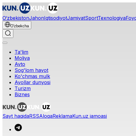
O‘zbekiston
Jahon
Iqtisodiyot
Jamiyat
Sport
Texnologiya
Foyd
O'zbekcha
Ta'lim
Moliya
Avto
Sog'lom hayot
Ko'chmas mulk
Ayollar dunyosi
Turizm
Biznes
Sayt haqida
RSS
Aloqa
Reklama
Kun.uz jamoasi