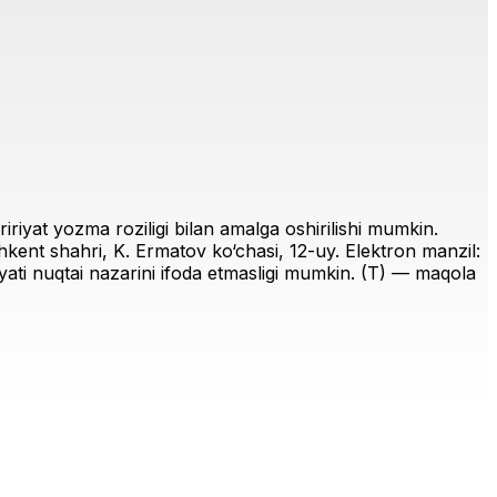
riyat yozma roziligi bilan amalga oshirilishi mumkin.
ent shahri, K. Ermatov ko‘chasi, 12-uy. Elektron manzil:
iriyati nuqtai nazarini ifoda etmasligi mumkin. (T) — maqola