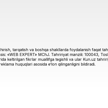
irish, tarqatish va boshqa shakllarda foydalanish faqat tahri
sis: «WEB EXPERT» MChJ. Tahririyat manzili: 100043, Toshk
rida keltirilgan fikrlar muallifga tegishli va ular Kun.uz tahr
eklama huquqlari asosida e‘lon qilinganligini bildiradi.