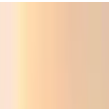
ali
Audio