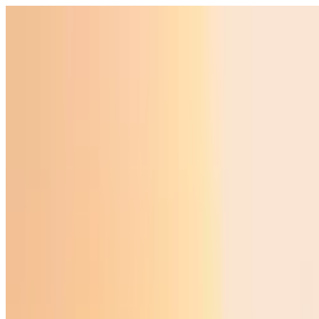
O‘zbekiston
Jahon
Iqtisodiyot
Jamiyat
Sport
Texnologiya
Foyd
O'zbekcha
Ta'lim
Moliya
Avto
Sog'lom hayot
Ko'chmas mulk
Ayollar dunyosi
Turizm
Biznes
O‘zbekcha
Reklama