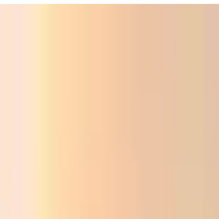
ali
Audio