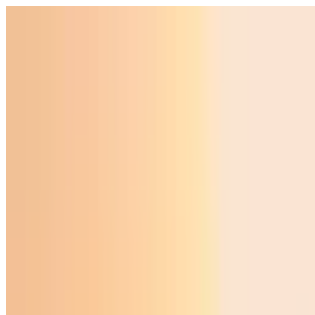
O‘zbekiston
Jahon
Iqtisodiyot
Jamiyat
Sport
Texnologiya
Foyd
O'zbekcha
Ta'lim
Moliya
Avto
Sog'lom hayot
Ko'chmas mulk
Ayollar dunyosi
Turizm
Biznes
O‘zbekcha
Reklama