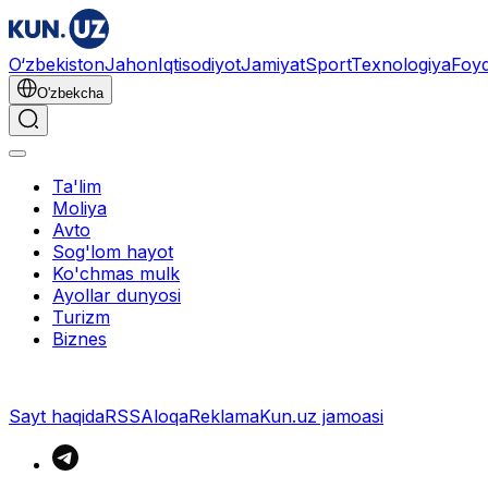
O‘zbekiston
Jahon
Iqtisodiyot
Jamiyat
Sport
Texnologiya
Foyd
O'zbekcha
Ta'lim
Moliya
Avto
Sog'lom hayot
Ko'chmas mulk
Ayollar dunyosi
Turizm
Biznes
Sayt haqida
RSS
Aloqa
Reklama
Kun.uz jamoasi