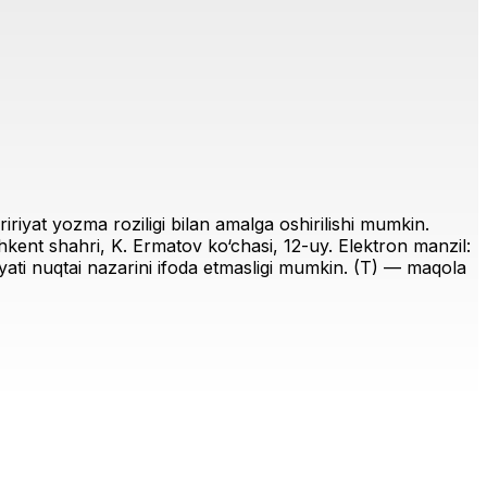
riyat yozma roziligi bilan amalga oshirilishi mumkin.
ent shahri, K. Ermatov ko‘chasi, 12-uy. Elektron manzil:
iriyati nuqtai nazarini ifoda etmasligi mumkin. (T) — maqola