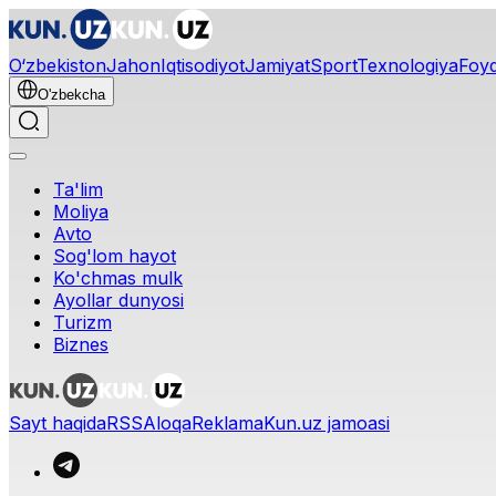
O‘zbekiston
Jahon
Iqtisodiyot
Jamiyat
Sport
Texnologiya
Foyd
O'zbekcha
Ta'lim
Moliya
Avto
Sog'lom hayot
Ko'chmas mulk
Ayollar dunyosi
Turizm
Biznes
Sayt haqida
RSS
Aloqa
Reklama
Kun.uz jamoasi