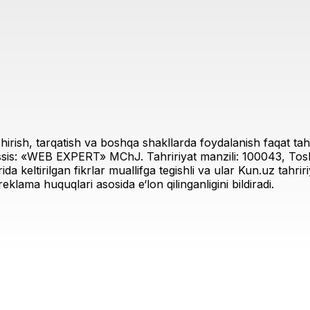
irish, tarqatish va boshqa shakllarda foydalanish faqat tahri
sis: «WEB EXPERT» MChJ. Tahririyat manzili: 100043, Toshk
rida keltirilgan fikrlar muallifga tegishli va ular Kun.uz tahr
eklama huquqlari asosida e‘lon qilinganligini bildiradi.