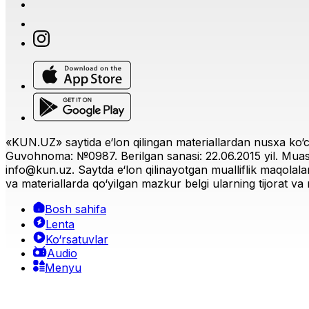
«KUN.UZ» saytida e‘lon qilingan materiallardan nusxa ko‘ch
Guvohnoma: №0987. Berilgan sanasi: 22.06.2015 yil. Muas
info@kun.uz
. Saytda e‘lon qilinayotgan mualliflik maqolala
va materiallarda qo‘yilgan mazkur belgi ularning tijorat va r
Bosh sahifa
Lenta
Ko‘rsatuvlar
Audio
Menyu