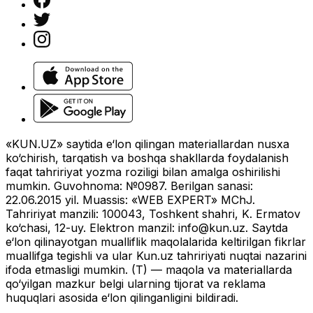
«KUN.UZ» saytida e‘lon qilingan materiallardan nusxa
ko‘chirish, tarqatish va boshqa shakllarda foydalanish
faqat tahririyat yozma roziligi bilan amalga oshirilishi
mumkin. Guvohnoma: №0987. Berilgan sanasi:
22.06.2015 yil. Muassis: «WEB EXPERT» MChJ.
Tahririyat manzili: 100043, Toshkent shahri, K. Ermatov
ko‘chasi, 12-uy. Elektron manzil:
info@kun.uz
. Saytda
e‘lon qilinayotgan mualliflik maqolalarida keltirilgan fikrlar
muallifga tegishli va ular Kun.uz tahririyati nuqtai nazarini
ifoda etmasligi mumkin. (T) — maqola va materiallarda
qo‘yilgan mazkur belgi ularning tijorat va reklama
huquqlari asosida e‘lon qilinganligini bildiradi.