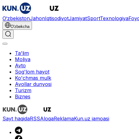
O‘zbekiston
Jahon
Iqtisodiyot
Jamiyat
Sport
Texnologiya
Foyd
O'zbekcha
Ta'lim
Moliya
Avto
Sog'lom hayot
Ko'chmas mulk
Ayollar dunyosi
Turizm
Biznes
Sayt haqida
RSS
Aloqa
Reklama
Kun.uz jamoasi