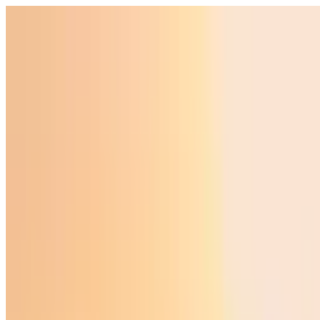
O‘zbekiston
Jahon
Iqtisodiyot
Jamiyat
Sport
Texnologiya
Foyd
O'zbekcha
Ta'lim
Moliya
Avto
Sog'lom hayot
Ko'chmas mulk
Ayollar dunyosi
Turizm
Biznes
O‘zbekcha
Reklama