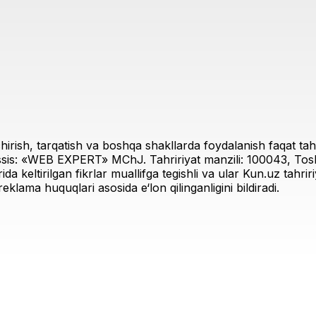
irish, tarqatish va boshqa shakllarda foydalanish faqat tahri
sis: «WEB EXPERT» MChJ. Tahririyat manzili: 100043, Toshk
rida keltirilgan fikrlar muallifga tegishli va ular Kun.uz tahr
eklama huquqlari asosida e‘lon qilinganligini bildiradi.