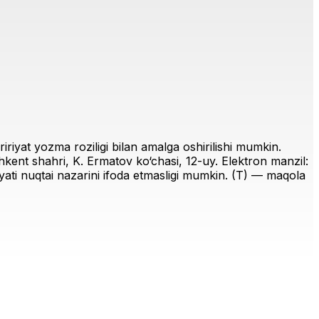
riyat yozma roziligi bilan amalga oshirilishi mumkin.
ent shahri, K. Ermatov ko‘chasi, 12-uy. Elektron manzil:
iriyati nuqtai nazarini ifoda etmasligi mumkin. (T) — maqola