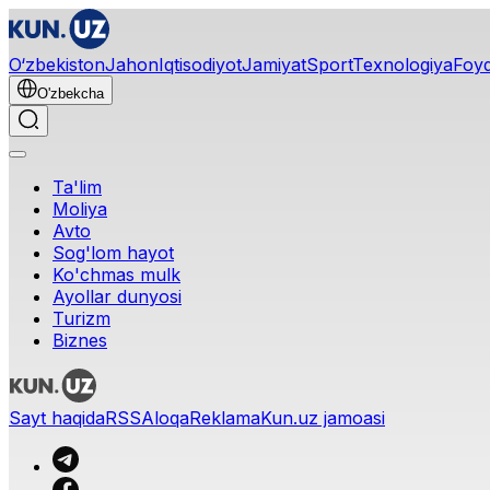
O‘zbekiston
Jahon
Iqtisodiyot
Jamiyat
Sport
Texnologiya
Foyd
O'zbekcha
Ta'lim
Moliya
Avto
Sog'lom hayot
Ko'chmas mulk
Ayollar dunyosi
Turizm
Biznes
Sayt haqida
RSS
Aloqa
Reklama
Kun.uz jamoasi