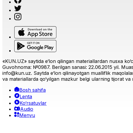
«KUN.UZ» saytida e‘lon qilingan materiallardan nusxa ko‘ch
Guvohnoma: №0987. Berilgan sanasi: 22.06.2015 yil. Muas
info@kun.uz
. Saytda e‘lon qilinayotgan mualliflik maqolala
va materiallarda qo‘yilgan mazkur belgi ularning tijorat va r
Bosh sahifa
Lenta
Ko‘rsatuvlar
Audio
Menyu