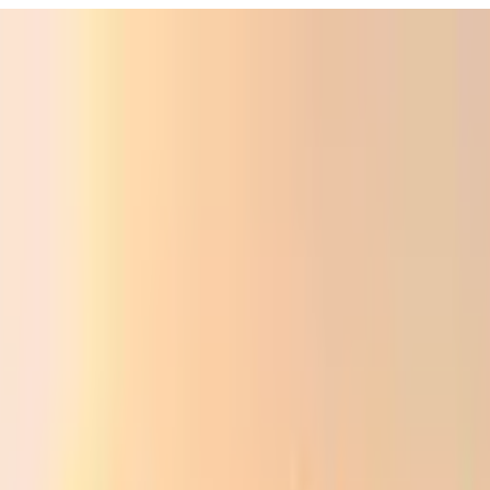
ali
Audio