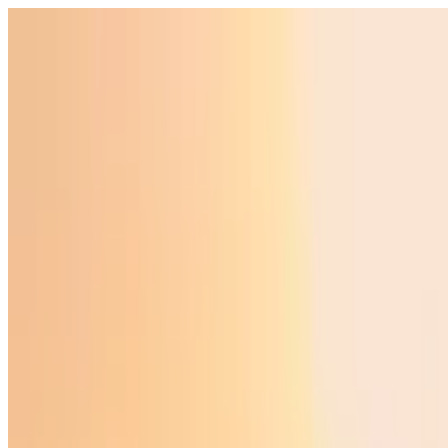
O‘zbekiston
Jahon
Iqtisodiyot
Jamiyat
Sport
Texnologiya
Foyd
O'zbekcha
Ta'lim
Moliya
Avto
Sog'lom hayot
Ko'chmas mulk
Ayollar dunyosi
Turizm
Biznes
O‘zbekcha
Reklama