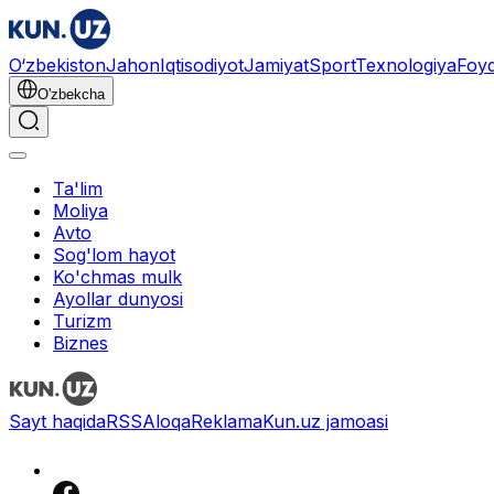
O‘zbekiston
Jahon
Iqtisodiyot
Jamiyat
Sport
Texnologiya
Foyd
O'zbekcha
Ta'lim
Moliya
Avto
Sog'lom hayot
Ko'chmas mulk
Ayollar dunyosi
Turizm
Biznes
Sayt haqida
RSS
Aloqa
Reklama
Kun.uz jamoasi