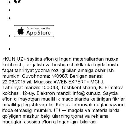
«KUN.UZ» saytida e‘lon qilingan materiallardan nusxa
ko‘chirish, tarqatish va boshqa shakllarda foydalanish
faqat tahririyat yozma roziligi bilan amalga oshirilishi
mumkin. Guvohnoma: №0987. Berilgan sanasi:
22.06.2015 yil. Muassis: «WEB EXPERT» MChJ.
Tahririyat manzili: 100043, Toshkent shahri, K. Ermatov
ko‘chasi, 12-uy. Elektron manzil:
info@kun.uz
. Saytda
e‘lon qilinayotgan mualliflik maqolalarida keltirilgan fikrlar
muallifga tegishli va ular Kun.uz tahririyati nuqtai nazarini
ifoda etmasligi mumkin. (T) — maqola va materiallarda
qo‘yilgan mazkur belgi ularning tijorat va reklama
huquqlari asosida e‘lon qilinganligini bildiradi.