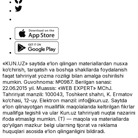
«KUN.UZ» saytida e‘lon qilingan materiallardan nusxa
ko‘chirish, tarqatish va boshqa shakllarda foydalanish
faqat tahririyat yozma roziligi bilan amalga oshirilishi
mumkin. Guvohnoma: №0987. Berilgan sanasi:
22.06.2015 yil. Muassis: «WEB EXPERT» MChJ.
Tahririyat manzili: 100043, Toshkent shahri, K. Ermatov
ko‘chasi, 12-uy. Elektron manzil:
info@kun.uz
. Saytda
e‘lon qilinayotgan mualliflik maqolalarida keltirilgan fikrlar
muallifga tegishli va ular Kun.uz tahririyati nuqtai nazarini
ifoda etmasligi mumkin. (T) — maqola va materiallarda
qo‘yilgan mazkur belgi ularning tijorat va reklama
huquqlari asosida e‘lon qilinganligini bildiradi.