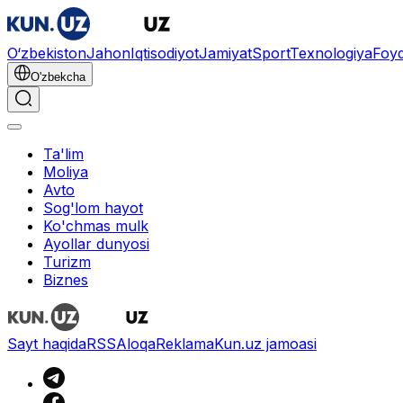
O‘zbekiston
Jahon
Iqtisodiyot
Jamiyat
Sport
Texnologiya
Foyd
O'zbekcha
Ta'lim
Moliya
Avto
Sog'lom hayot
Ko'chmas mulk
Ayollar dunyosi
Turizm
Biznes
Sayt haqida
RSS
Aloqa
Reklama
Kun.uz jamoasi