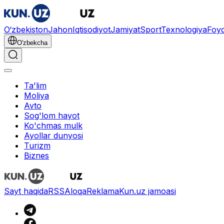
O‘zbekiston
Jahon
Iqtisodiyot
Jamiyat
Sport
Texnologiya
Foyd
O'zbekcha
Ta'lim
Moliya
Avto
Sog'lom hayot
Ko'chmas mulk
Ayollar dunyosi
Turizm
Biznes
Sayt haqida
RSS
Aloqa
Reklama
Kun.uz jamoasi