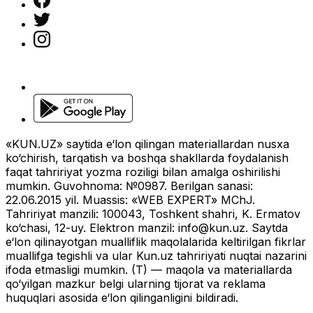
«KUN.UZ» saytida e‘lon qilingan materiallardan nusxa
ko‘chirish, tarqatish va boshqa shakllarda foydalanish
faqat tahririyat yozma roziligi bilan amalga oshirilishi
mumkin. Guvohnoma: №0987. Berilgan sanasi:
22.06.2015 yil. Muassis: «WEB EXPERT» MChJ.
Tahririyat manzili: 100043, Toshkent shahri, K. Ermatov
ko‘chasi, 12-uy. Elektron manzil:
info@kun.uz
. Saytda
e‘lon qilinayotgan mualliflik maqolalarida keltirilgan fikrlar
muallifga tegishli va ular Kun.uz tahririyati nuqtai nazarini
ifoda etmasligi mumkin. (T) — maqola va materiallarda
qo‘yilgan mazkur belgi ularning tijorat va reklama
huquqlari asosida e‘lon qilinganligini bildiradi.