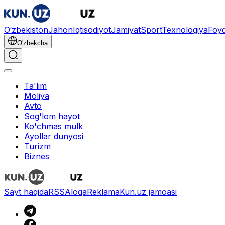
O‘zbekiston
Jahon
Iqtisodiyot
Jamiyat
Sport
Texnologiya
Foyd
O'zbekcha
Ta'lim
Moliya
Avto
Sog'lom hayot
Ko'chmas mulk
Ayollar dunyosi
Turizm
Biznes
Sayt haqida
RSS
Aloqa
Reklama
Kun.uz jamoasi