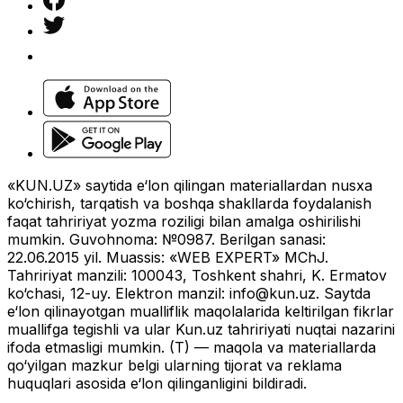
«KUN.UZ» saytida e‘lon qilingan materiallardan nusxa
ko‘chirish, tarqatish va boshqa shakllarda foydalanish
faqat tahririyat yozma roziligi bilan amalga oshirilishi
mumkin. Guvohnoma: №0987. Berilgan sanasi:
22.06.2015 yil. Muassis: «WEB EXPERT» MChJ.
Tahririyat manzili: 100043, Toshkent shahri, K. Ermatov
ko‘chasi, 12-uy. Elektron manzil:
info@kun.uz
. Saytda
e‘lon qilinayotgan mualliflik maqolalarida keltirilgan fikrlar
muallifga tegishli va ular Kun.uz tahririyati nuqtai nazarini
ifoda etmasligi mumkin. (T) — maqola va materiallarda
qo‘yilgan mazkur belgi ularning tijorat va reklama
huquqlari asosida e‘lon qilinganligini bildiradi.