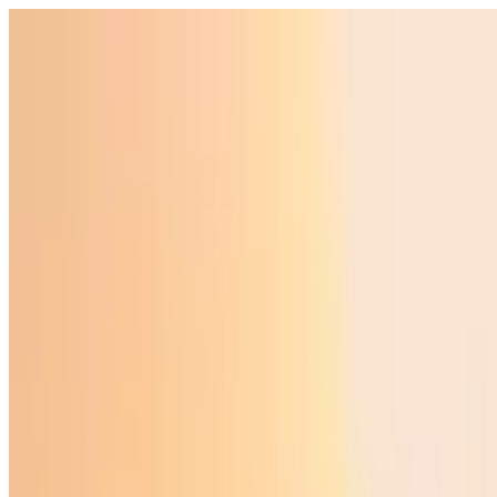
O‘zbekiston
Jahon
Iqtisodiyot
Jamiyat
Sport
Texnologiya
Foyd
O'zbekcha
Ta'lim
Moliya
Avto
Sog'lom hayot
Ko'chmas mulk
Ayollar dunyosi
Turizm
Biznes
O‘zbekcha
Reklama