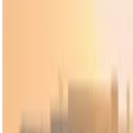
O‘zbekiston
|
01:24 / 09.05.2026