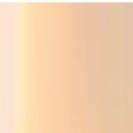
ali
Audio