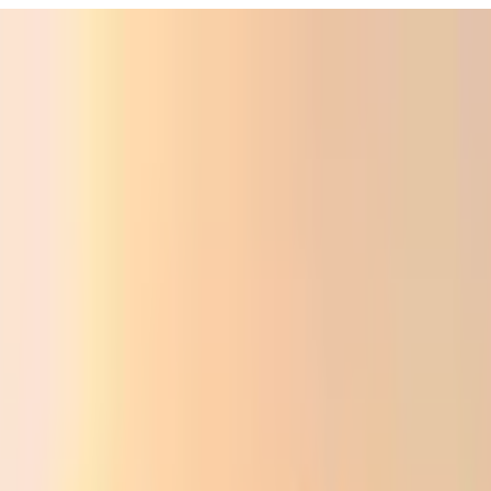
ali
Audio