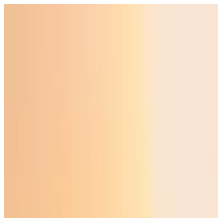
O‘zbekiston
Jahon
Iqtisodiyot
Jamiyat
Sport
Texnologiya
Foyd
O'zbekcha
Ta'lim
Moliya
Avto
Sog'lom hayot
Ko'chmas mulk
Ayollar dunyosi
Turizm
Biznes
O‘zbekcha
Reklama