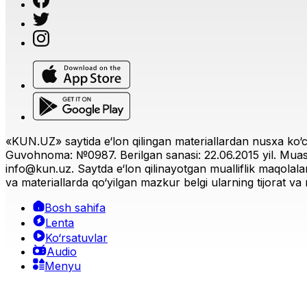
«KUN.UZ» saytida e‘lon qilingan materiallardan nusxa ko‘ch
Guvohnoma: №0987. Berilgan sanasi: 22.06.2015 yil. Muas
info@kun.uz
. Saytda e‘lon qilinayotgan mualliflik maqolala
va materiallarda qo‘yilgan mazkur belgi ularning tijorat va r
Bosh sahifa
Lenta
Ko‘rsatuvlar
Audio
Menyu