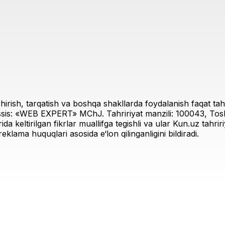
irish, tarqatish va boshqa shakllarda foydalanish faqat tahri
sis: «WEB EXPERT» MChJ. Tahririyat manzili: 100043, Toshk
rida keltirilgan fikrlar muallifga tegishli va ular Kun.uz tahr
eklama huquqlari asosida e‘lon qilinganligini bildiradi.