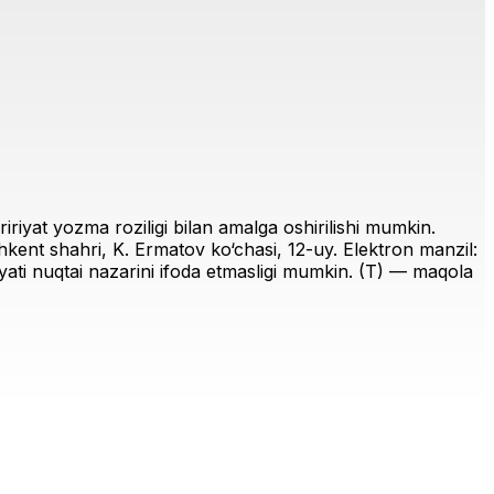
riyat yozma roziligi bilan amalga oshirilishi mumkin.
ent shahri, K. Ermatov ko‘chasi, 12-uy. Elektron manzil:
iriyati nuqtai nazarini ifoda etmasligi mumkin. (T) — maqola