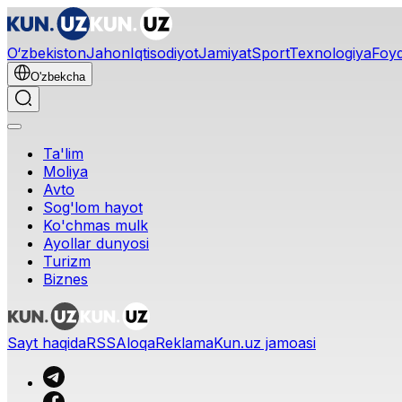
O‘zbekiston
Jahon
Iqtisodiyot
Jamiyat
Sport
Texnologiya
Foyd
O'zbekcha
Ta'lim
Moliya
Avto
Sog'lom hayot
Ko'chmas mulk
Ayollar dunyosi
Turizm
Biznes
Sayt haqida
RSS
Aloqa
Reklama
Kun.uz jamoasi