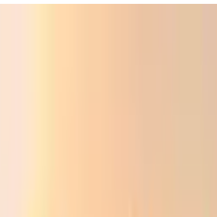
ali
Audio