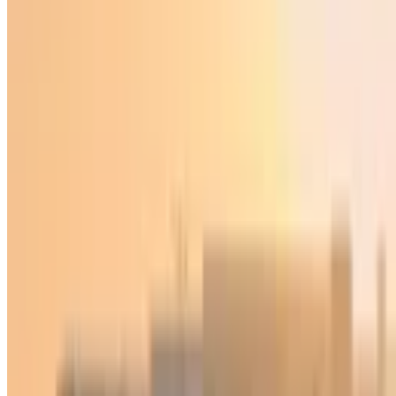
O‘zbekiston
|
23:06 / 14.06.2026