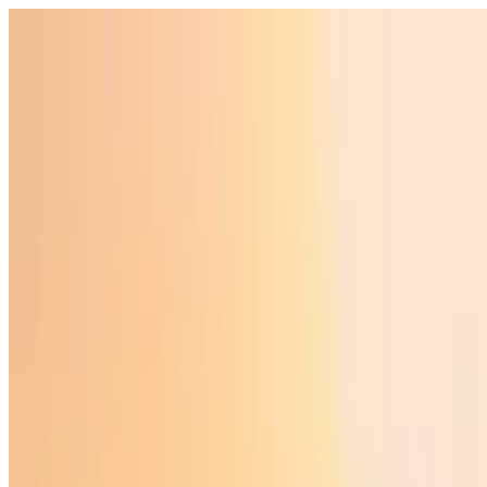
O‘zbekiston
Jahon
Iqtisodiyot
Jamiyat
Sport
Texnologiya
Foyd
O'zbekcha
Ta'lim
Moliya
Avto
Sog'lom hayot
Ko'chmas mulk
Ayollar dunyosi
Turizm
Biznes
O‘zbekcha
Reklama