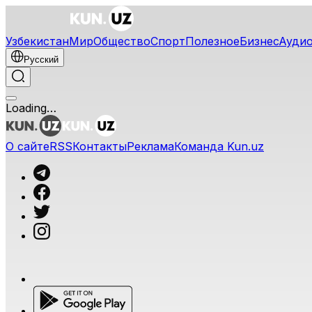
Узбекистан
Мир
Общество
Спорт
Полезное
Бизнес
Ауди
Русский
Loading…
О сайте
RSS
Контакты
Реклама
Команда Kun.uz