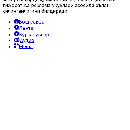
тижорат ва реклама ҳуқуқлари асосида эълон
қилинганлигини билдиради.
Бош саҳифа
Лента
Кўрсатувлар
Аудио
Меню