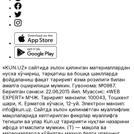
«KUN.UZ» сайтида эълон қилинган материаллардан
нусха кўчириш, тарқатиш ва бошқа шаклларда
фойдаланиш фақат таҳририят ёзма розилиги билан
амалга оширилиши мумкин. Гувоҳнома: №0987.
Берилган санаси: 22.06.2015 йил. Муассис: «WEB
EXPERT» МЧЖ. Таҳририят манзили: 100043, Тошкент
шаҳри, К. Ерматов кўчаси, 12-уй. Электрон манзил:
info@kun.uz
. Сайтда эълон қилинаётган муаллифлик
мақолаларида келтирилган фикрлар муаллифга
тегишли ва улар Kun.uz таҳририяти нуқтаи назарини
ифода этмаслиги мумкин. (Т) — мақола ва
материалларда қўйилган мазкур белги уларнинг