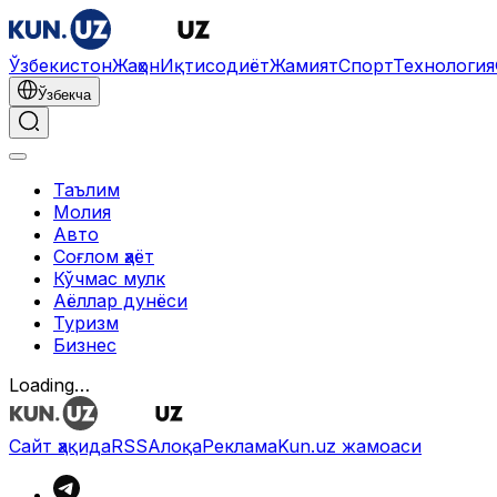
Ўзбекистон
Жаҳон
Иқтисодиёт
Жамият
Спорт
Технология
Ўзбекча
Таълим
Молия
Авто
Соғлом ҳаёт
Кўчмас мулк
Аёллар дунёси
Туризм
Бизнес
Loading…
Сайт ҳақида
RSS
Алоқа
Реклама
Kun.uz жамоаси