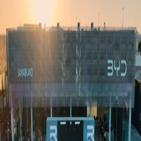
Ўзбекистон
Жаҳон
Иқтисодиёт
Жамият
Спорт
Технология
Ўзбекча
Таълим
Молия
Авто
Соғлом ҳаёт
Кўчмас мулк
Аёллар дунёси
Туризм
Бизнес
Ўзбекча
Реклама