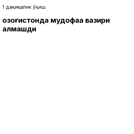
1 дақиқалик ўқиш
Қозоғистонда мудофаа вазири
алмашди
Жаҳон
|
04:17 / 08.08.2018