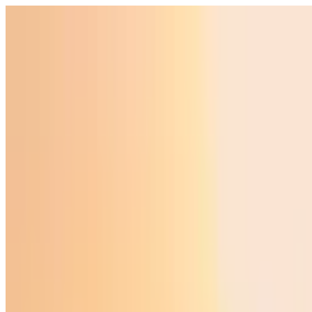
Ўзбекистон
Жаҳон
Иқтисодиёт
Жамият
Спорт
Технология
Ўзбекча
Таълим
Молия
Авто
Соғлом ҳаёт
Кўчмас мулк
Аёллар дунёси
Туризм
Бизнес
Ўзбекча
Реклама