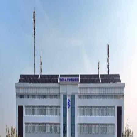
Ўзбекистон
Жаҳон
Иқтисодиёт
Жамият
Спорт
Технология
Ўзбекча
Таълим
Молия
Авто
Соғлом ҳаёт
Кўчмас мулк
Аёллар дунёси
Туризм
Бизнес
Ўзбекча
Реклама