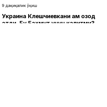
9 дақиқалик ўқиш
Украина Клешчиевкани ҳам озод
этди. Бу Бахмут учун калитми?
Жаҳон
|
01:52 / 19.09.2023