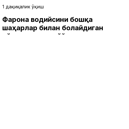
1 дақиқалик ўқиш
Фарғона водийсини бошқа
шаҳарлар билан боғлайдиган
қўшимча темирйўл қатновлари
йўлга қўйилади
Ўзбекистон
|
03:07 / 18.05.2024