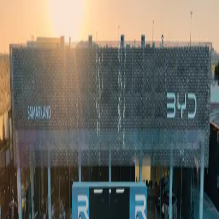
Ўзбекистон
Жаҳон
Иқтисодиёт
Жамият
Спорт
Технология
Ўзбекча
Таълим
Молия
Авто
Соғлом ҳаёт
Кўчмас мулк
Аёллар дунёси
Туризм
Бизнес
Ўзбекча
Реклама