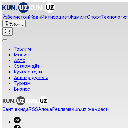
Ўзбекистон
Жаҳон
Иқтисодиёт
Жамият
Спорт
Технология
Ўзбекча
Таълим
Молия
Авто
Соғлом ҳаёт
Кўчмас мулк
Аёллар дунёси
Туризм
Бизнес
Сайт ҳақида
RSS
Алоқа
Реклама
Kun.uz жамоаси