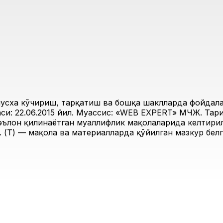
усха кўчириш, тарқатиш ва бошқа шаклларда фойдалан
и: 22.06.2015 йил. Муассис: «WEB EXPERT» МЧЖ. Таҳри
 эълон қилинаётган муаллифлик мақолаларида келтирил
 (Т) — мақола ва материалларда қўйилган мазкур белг