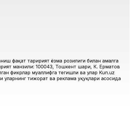
иш фақат таҳририят ёзма розилиги билан амалга
рият манзили: 100043, Тошкент шаҳри, К. Ерматов
ган фикрлар муаллифга тегишли ва улар Kun.uz
и уларнинг тижорат ва реклама ҳуқуқлари асосида