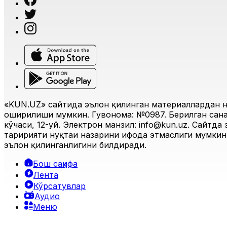
«KUN.UZ» сайтида эълон қилинган материаллардан н
оширилиши мумкин. Гувоҳнома: №0987. Берилган санас
кўчаси, 12-уй. Электрон манзил:
info@kun.uz
. Сайтда
таҳририяти нуқтаи назарини ифода этмаслиги мумкин.
эълон қилинганлигини билдиради.
Бош саҳифа
Лента
Кўрсатувлар
Аудио
Меню