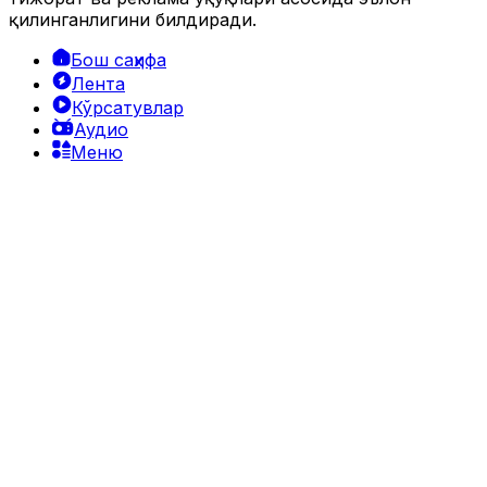
қилинганлигини билдиради.
Бош саҳифа
Лента
Кўрсатувлар
Аудио
Меню