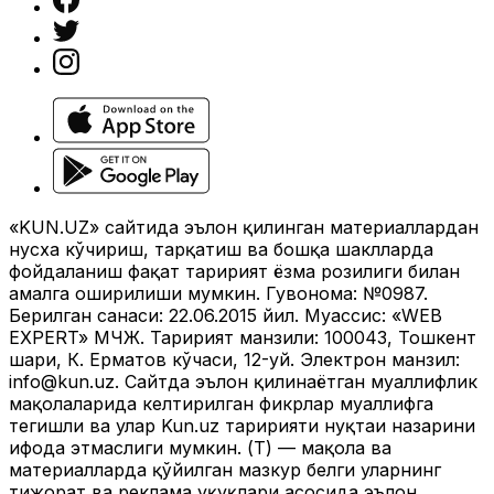
«KUN.UZ» сайтида эълон қилинган материаллардан
нусха кўчириш, тарқатиш ва бошқа шаклларда
фойдаланиш фақат таҳририят ёзма розилиги билан
амалга оширилиши мумкин. Гувоҳнома: №0987.
Берилган санаси: 22.06.2015 йил. Муассис: «WEB
EXPERT» МЧЖ. Таҳририят манзили: 100043, Тошкент
шаҳри, К. Ерматов кўчаси, 12-уй. Электрон манзил:
info@kun.uz
. Сайтда эълон қилинаётган муаллифлик
мақолаларида келтирилган фикрлар муаллифга
тегишли ва улар Kun.uz таҳририяти нуқтаи назарини
ифода этмаслиги мумкин. (Т) — мақола ва
материалларда қўйилган мазкур белги уларнинг
тижорат ва реклама ҳуқуқлари асосида эълон