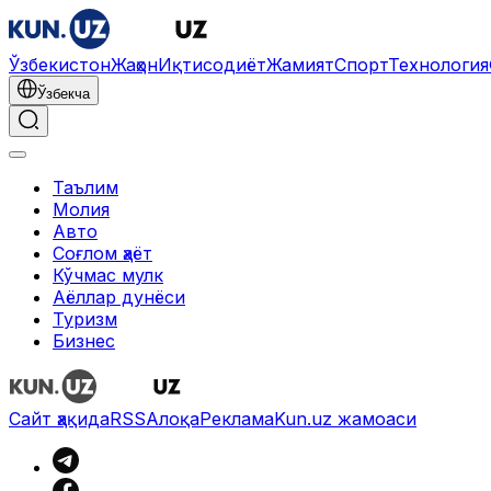
Ўзбекистон
Жаҳон
Иқтисодиёт
Жамият
Спорт
Технология
Ўзбекча
Таълим
Молия
Авто
Соғлом ҳаёт
Кўчмас мулк
Аёллар дунёси
Туризм
Бизнес
Сайт ҳақида
RSS
Алоқа
Реклама
Kun.uz жамоаси