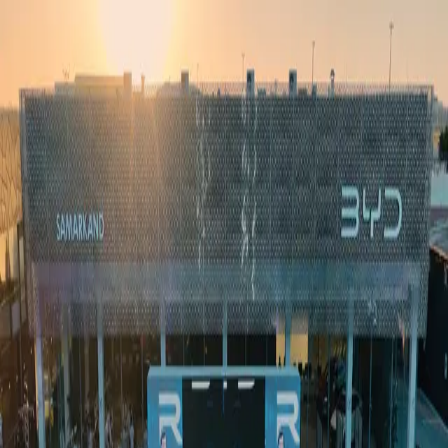
Ўзбекистон
Жаҳон
Иқтисодиёт
Жамият
Спорт
Технология
Ўзбекча
Таълим
Молия
Авто
Соғлом ҳаёт
Кўчмас мулк
Аёллар дунёси
Туризм
Бизнес
Ўзбекча
Реклама