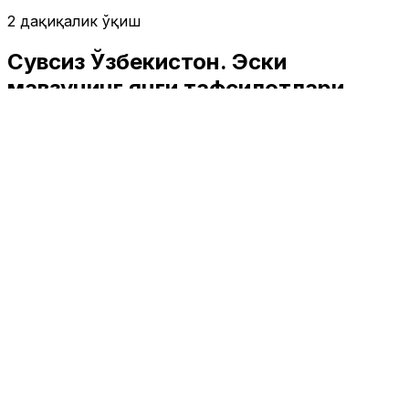
2 дақиқалик ўқиш
Сувсиз Ўзбекистон. Эски
мавзунинг янги тафсилотлари
Жамият
|
03:38 / 08.09.2024