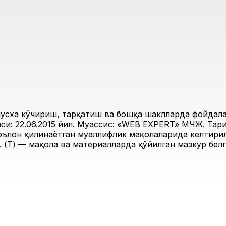
усха кўчириш, тарқатиш ва бошқа шаклларда фойдалан
и: 22.06.2015 йил. Муассис: «WEB EXPERT» МЧЖ. Таҳри
 эълон қилинаётган муаллифлик мақолаларида келтирил
 (Т) — мақола ва материалларда қўйилган мазкур белг