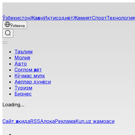
Ўзбекистон
Жаҳон
Иқтисодиёт
Жамият
Спорт
Технология
Ўзбекча
Таълим
Молия
Авто
Соғлом ҳаёт
Кўчмас мулк
Аёллар дунёси
Туризм
Бизнес
Loading…
Сайт ҳақида
RSS
Алоқа
Реклама
Kun.uz жамоаси