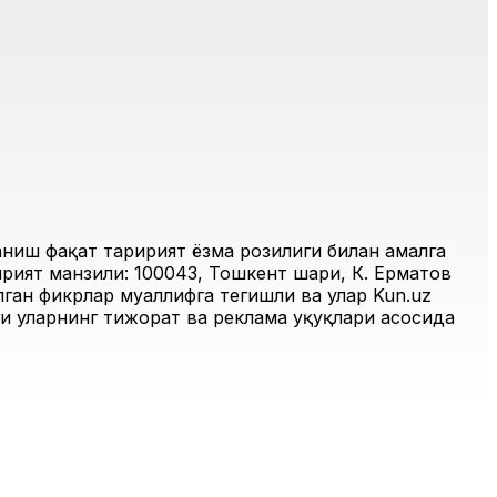
иш фақат таҳририят ёзма розилиги билан амалга
рият манзили: 100043, Тошкент шаҳри, К. Ерматов
ган фикрлар муаллифга тегишли ва улар Kun.uz
и уларнинг тижорат ва реклама ҳуқуқлари асосида