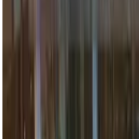
3 дақиқалик ўқиш
ЕОИИ Марказий Осиё интеграциясиг
Ўзбекистон
|
00:45 / 16.04.2025