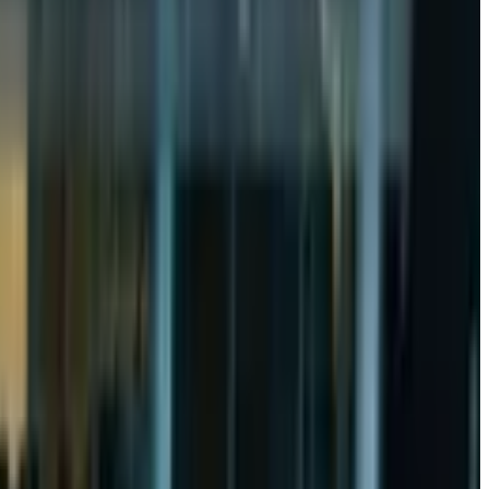
мкин — Фарҳод Толипов