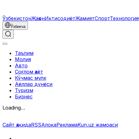
Ўзбекистон
Жаҳон
Иқтисодиёт
Жамият
Спорт
Технология
Ўзбекча
Таълим
Молия
Авто
Соғлом ҳаёт
Кўчмас мулк
Аёллар дунёси
Туризм
Бизнес
Loading…
Сайт ҳақида
RSS
Алоқа
Реклама
Kun.uz жамоаси