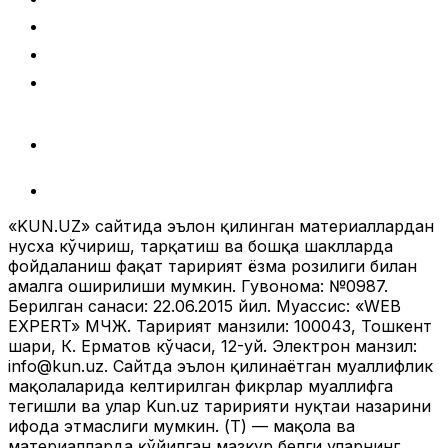
«KUN.UZ» сайтида эълон қилинган материаллардан
нусха кўчириш, тарқатиш ва бошқа шаклларда
фойдаланиш фақат таҳририят ёзма розилиги билан
амалга оширилиши мумкин. Гувоҳнома: №0987.
Берилган санаси: 22.06.2015 йил. Муассис: «WEB
EXPERT» МЧЖ. Таҳририят манзили: 100043, Тошкент
шаҳри, К. Ерматов кўчаси, 12-уй. Электрон манзил:
info@kun.uz
. Сайтда эълон қилинаётган муаллифлик
мақолаларида келтирилган фикрлар муаллифга
тегишли ва улар Kun.uz таҳририяти нуқтаи назарини
ифода этмаслиги мумкин. (Т) — мақола ва
материалларда қўйилган мазкур белги уларнинг