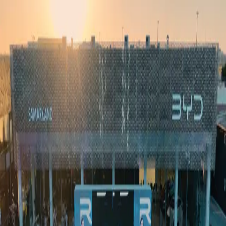
Ўзбекистон
Жаҳон
Иқтисодиёт
Жамият
Спорт
Технология
Ўзбекча
Таълим
Молия
Авто
Соғлом ҳаёт
Кўчмас мулк
Аёллар дунёси
Туризм
Бизнес
Ўзбекча
Реклама