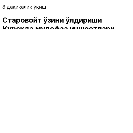
8 дақиқалик ўқиш
Старовойт ўзини ўлдириши
Курскда мудофаа иншоотлари
қурилишидаги ўғирликлар билан
боғланмоқда. Бу ҳақда нималар
маълум?
Жаҳон
|
02:16 / 09.07.2025