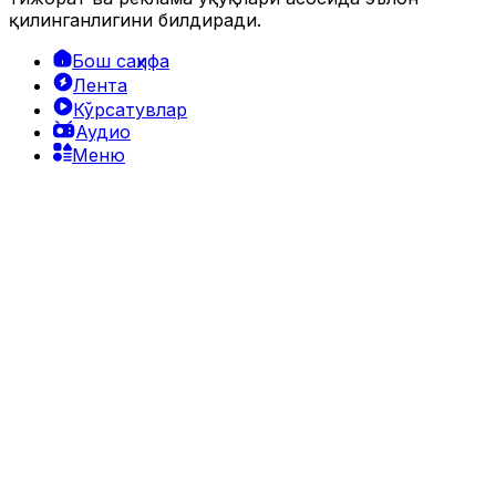
қилинганлигини билдиради.
Бош саҳифа
Лента
Кўрсатувлар
Аудио
Меню