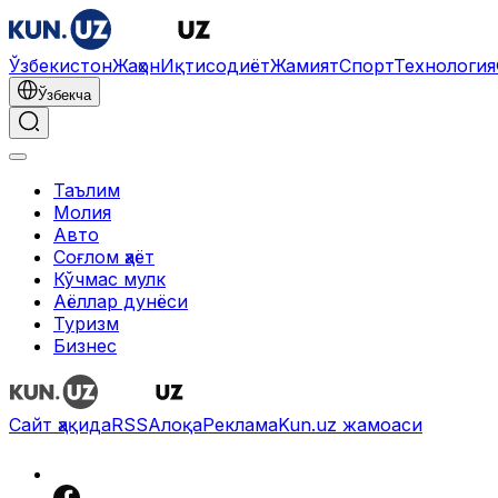
Ўзбекистон
Жаҳон
Иқтисодиёт
Жамият
Спорт
Технология
Ўзбекча
Таълим
Молия
Авто
Соғлом ҳаёт
Кўчмас мулк
Аёллар дунёси
Туризм
Бизнес
Сайт ҳақида
RSS
Алоқа
Реклама
Kun.uz жамоаси