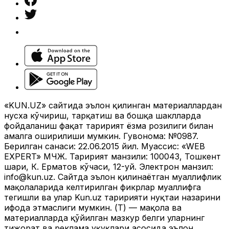
«KUN.UZ» сайтида эълон қилинган материаллардан
нусха кўчириш, тарқатиш ва бошқа шаклларда
фойдаланиш фақат таҳририят ёзма розилиги билан
амалга оширилиши мумкин. Гувоҳнома: №0987.
Берилган санаси: 22.06.2015 йил. Муассис: «WEB
EXPERT» МЧЖ. Таҳририят манзили: 100043, Тошкент
шаҳри, К. Ерматов кўчаси, 12-уй. Электрон манзил:
info@kun.uz
. Сайтда эълон қилинаётган муаллифлик
мақолаларида келтирилган фикрлар муаллифга
тегишли ва улар Kun.uz таҳририяти нуқтаи назарини
ифода этмаслиги мумкин. (Т) — мақола ва
материалларда қўйилган мазкур белги уларнинг
тижорат ва реклама ҳуқуқлари асосида эълон