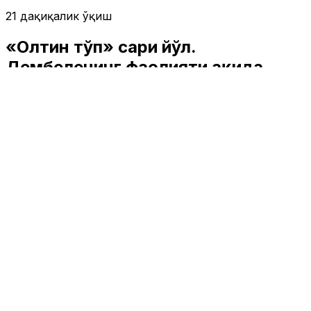
21 дақиқалик ўқиш
«Олтин тўп» сари йўл.
Дембеленинг фаолияти ҳақида
фактлар
Спорт
|
00:19 / 25.09.2025