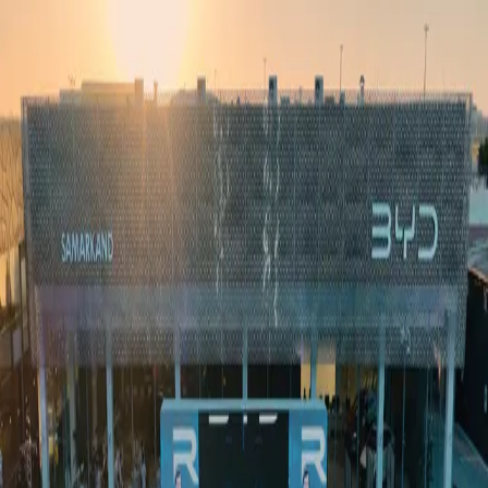
Ўзбекистон
Жаҳон
Иқтисодиёт
Жамият
Спорт
Технология
Ўзбекча
Таълим
Молия
Авто
Соғлом ҳаёт
Кўчмас мулк
Аёллар дунёси
Туризм
Бизнес
Ўзбекча
Реклама