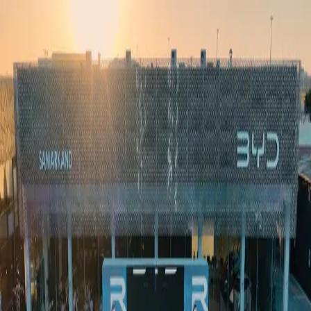
Ўзбекистон
Жаҳон
Иқтисодиёт
Жамият
Спорт
Технология
Ўзбекча
Таълим
Молия
Авто
Соғлом ҳаёт
Кўчмас мулк
Аёллар дунёси
Туризм
Бизнес
Ўзбекча
Реклама