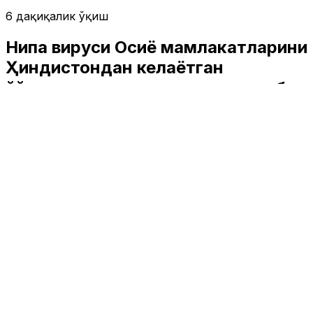
6 дақиқалик ўқиш
Нипаҳ вируси Осиё мамлакатларини
Ҳиндистондан келаётган
йўловчиларни текширишга мажбур
қилди
Жаҳон
|
02:23 / 29.01.2026